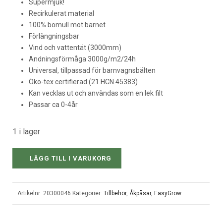
Supermjuk!
Recirkulerat material
100% bomull mot barnet
Förlängningsbar
Vind och vattentät (3000mm)
Andningsförmåga 3000g/m2/24h
Universal, tillpassad för barnvagnsbälten
Öko-tex certifierad (21.HCN.45383)
Kan vecklas ut och användas som en lek filt
Passar ca 0-4år
1 i lager
LÄGG TILL I VARUKORG
Artikelnr:
20300046
Kategorier:
Tillbehör
,
Åkpåsar
,
EasyGrow