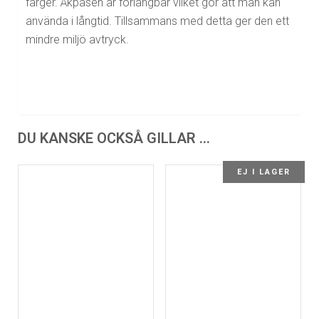
färger. Åkpåsen är förlängbar vilket gör att man kan
använda i långtid. Tillsammans med detta ger den ett
mindre miljö avtryck.
DU KANSKE OCKSÅ GILLAR …
EJ I LAGER