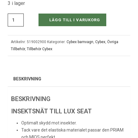
3 i lager
LÄGG TILL I VARUKORG
Artikelnr:
519002900
Kategorier:
Cybex barnvagn
,
Cybex
,
Övriga
Tillbehör
,
Tillbehör Cybex
BESKRIVNING
BESKRIVNING
INSEKTSNÄT TILL LUX SEAT
Optimalt skydd mot insekter.
Tack vare det elastiska materialet passar den
PRIAM
och MIOS perfekt.