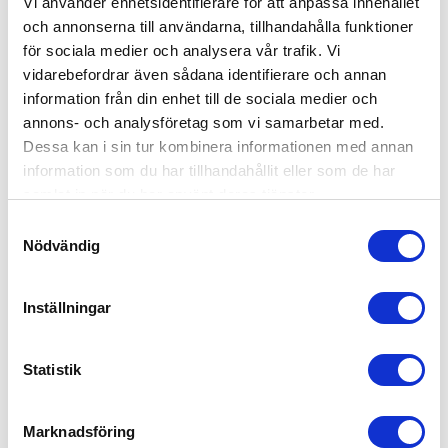
Vi använder enhetsidentifierare för att anpassa innehållet
och annonserna till användarna, tillhandahålla funktioner
för sociala medier och analysera vår trafik. Vi
vidarebefordrar även sådana identifierare och annan
information från din enhet till de sociala medier och
annons- och analysföretag som vi samarbetar med.
Dessa kan i sin tur kombinera informationen med annan
information som du har tillhandahållit eller som de har
samlat in när du har använt deras tjänster.
Samtyckesval
Nödvändig
Inställningar
Statistik
Cybex Orfeo/Libelle Bumper Bar/Bygel
Marknadsföring