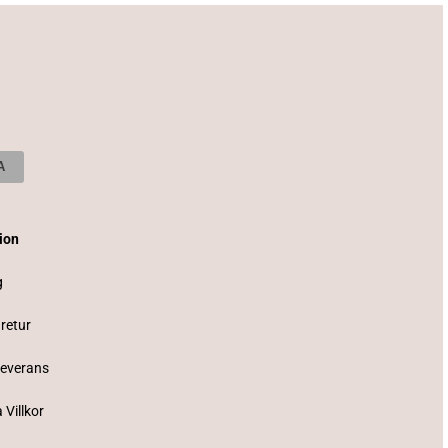
tion
g
 retur
Leverans
 Villkor