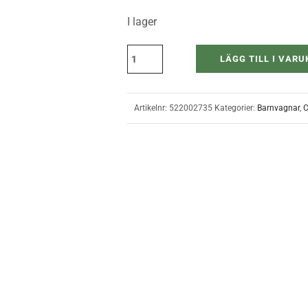
I lager
LÄGG TILL I VAR
Artikelnr:
522002735
Kategorier:
Barnvagnar
,
C