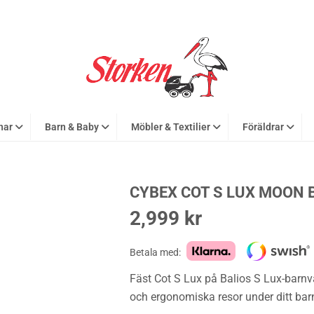
nar
Barn & Baby
Möbler & Textilier
Föräldrar
CYBEX COT S LUX MOON 
2,999
kr
Betala med:
Fäst Cot S Lux på Balios S Lux-barn
och ergonomiska resor under ditt bar