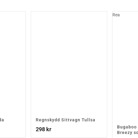
Rea
da
Regnskydd Sittvagn Tullsa
Bugaboo 
298
kr
Breezy so