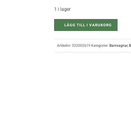
1 i lager
LÄGG TILL I VARUKORG
Artikelnr:
522002619
Kategorier:
Barnvagnar
,
B