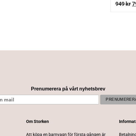
D
949
kr
7
u
p
v
9
Prenumerera på vårt nyhetsbrev
Om Storken
Informa
Att köpa en barnvagn för första gången är
Betalnin