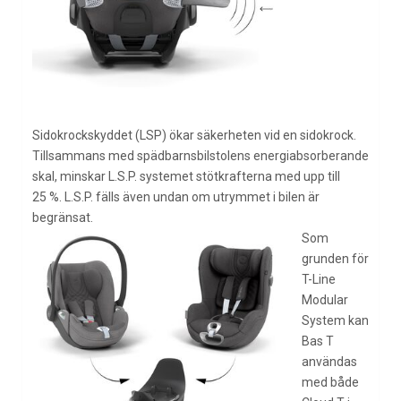
Sidokrockskyddet (LSP) ökar säkerheten vid en sidokrock.
Tillsammans med spädbarnsbilstolens energiabsorberande
skal, minskar L.S.P. systemet stötkrafterna med upp till
25 %. L.S.P. fälls även undan om utrymmet i bilen är
begränsat.
Som
grunden för
T-Line
Modular
System kan
Bas T
användas
med både