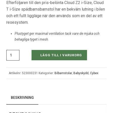
Efterföljaren till den pris-belönta Cloud Z2 i-Size, Cloud
T i-Size spädbarnsbarnstol har en bekväm lutning i bilen
och ett fullt liggläge när den används som en del av ett
resesystem.
Plustyget ger maximal ventilation tack vare de mjuka och
behagliga tyget i mesh.
LÄGG TILL I VARUKORG
Artikelnr:
523000231
Kategorier:
Bilbarnstolar
,
Babyskydd
,
Cybex
BESKRIVNING