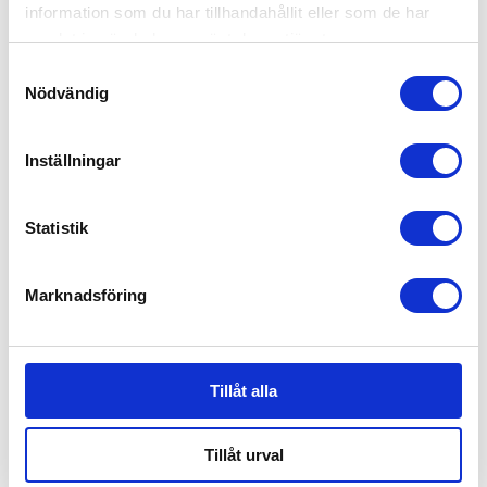
information som du har tillhandahållit eller som de har
samlat in när du har använt deras tjänster.
Samtyckesval
Nödvändig
Cybex Cloud T I-Size
Cybex Cloud T I-Size
Sepia Black
Mirage Grey
3,049
kr
3,049
kr
Inställningar
Statistik
RELATERADE PRODUKTER
Marknadsföring
Tillåt alla
Tillåt urval