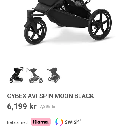
CYBEX AVI SPIN MOON BLACK
6,199
kr
Det
Det
7,395
kr
ursprungliga
nuvarande
priset
priset
Betala med: