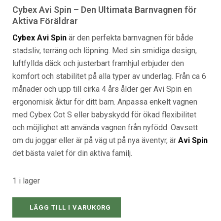
var:
är:
Cybex Avi Spin – Den Ultimata Barnvagnen för
7,395 kr.
6,199 kr.
Aktiva Föräldrar
Cybex Avi Spin
är den perfekta barnvagnen för både
stadsliv, terräng och löpning. Med sin smidiga design,
luftfyllda däck och justerbart framhjul erbjuder den
komfort och stabilitet på alla typer av underlag. Från ca 6
månader och upp till cirka 4 års ålder ger Avi Spin en
ergonomisk åktur för ditt barn. Anpassa enkelt vagnen
med Cybex Cot S eller babyskydd för ökad flexibilitet
och möjlighet att använda vagnen från nyfödd. Oavsett
om du joggar eller är på väg ut på nya äventyr, är
Avi Spin
det bästa valet för din aktiva familj.
1 i lager
LÄGG TILL I VARUKORG