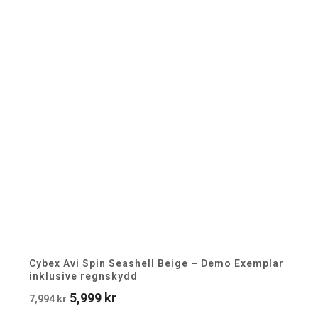
Cybex Avi Spin Seashell Beige – Demo Exemplar
inklusive regnskydd
Det
Det
5,999
kr
7,994
kr
ursprungliga
nuvarande