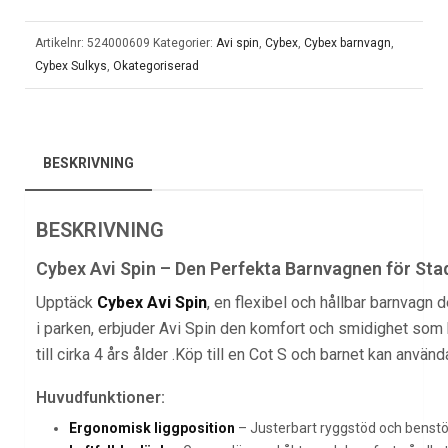
Artikelnr:
524000609
Kategorier:
Avi spin
,
Cybex
,
Cybex barnvagn
,
Cybex Sulkys
,
Okategoriserad
BESKRIVNING
BESKRIVNING
Cybex Avi Spin – Den Perfekta Barnvagnen för Sta
Upptäck
Cybex Avi Spin
, en flexibel och hållbar barnvagn 
i parken, erbjuder Avi Spin den komfort och smidighet som 
till cirka 4 års ålder .Köp till en Cot S och barnet kan använ
Huvudfunktioner:
Ergonomisk liggposition
– Justerbart ryggstöd och benstöd