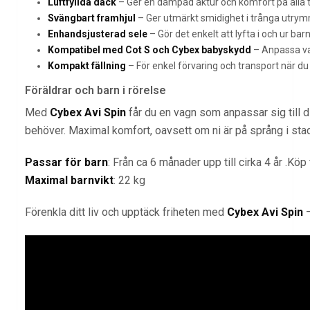
Luftfyllda däck
– Ger en dämpad åktur och komfort på alla typ
Svängbart framhjul
– Ger utmärkt smidighet i trånga utrymmen
Enhandsjusterad sele
– Gör det enkelt att lyfta i och ur bar
Kompatibel med Cot S och Cybex babyskydd
– Anpassa vagn
Kompakt fällning
– För enkel förvaring och transport när du ä
Föräldrar och barn i rörelse
Med
Cybex Avi Spin
får du en vagn som anpassar sig till dit
behöver. Maximal komfort, oavsett om ni är på språng i stad
Passar för barn
: Från ca 6 månader upp till cirka 4 år .Kö
Maximal barnvikt
: 22 kg
Förenkla ditt liv och upptäck friheten med
Cybex Avi Spin
–