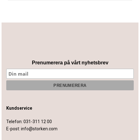
priset
priset
var:
är:
7,994 kr.
5,999 kr.
Prenumerera på vårt nyhetsbrev
Kundservice
Telefon:
031-311 12 00
E-post:
info@storken.com