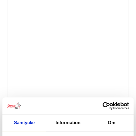
Mini Dreams Babyvantar Blå
99
kr
Samtycke
Information
Om