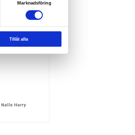
EJ I LAGER
Marknadsföring
Tillåt alla
 Nalle Harry