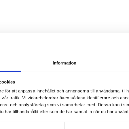
Information
cookies
dd eller dop och blir en älskad följeslagare för de allra minsta.
e för att anpassa innehållet och annonserna till användarna, tillh
vår trafik. Vi vidarebefordrar även sådana identifierare och anna
nnons- och analysföretag som vi samarbetar med. Dessa kan i sin
har tillhandahållit eller som de har samlat in när du har använt 