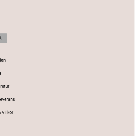
tion
g
 retur
Leverans
 Villkor