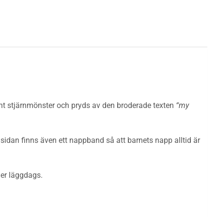
t fint stjärnmönster och pryds av den broderade texten
“my
sidan finns även ett nappband så att barnets napp alltid är
ler läggdags.