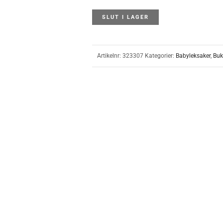
SLUT I LAGER
Artikelnr:
323307
Kategorier:
Babyleksaker
,
Buk