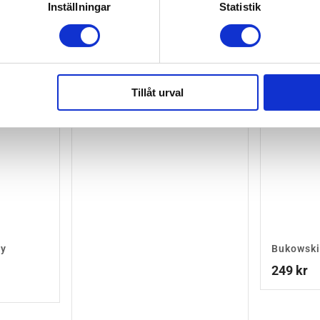
EJ I LAGER
Inställningar
Statistik
Tillåt urval
ny
Bukowski
249
kr