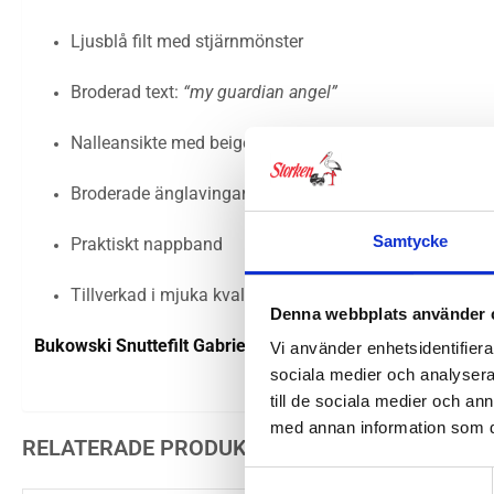
Ljusblå filt med stjärnmönster
Broderad text:
“my guardian angel”
Nalleansikte med beige nos
Broderade änglavingar
Samtycke
Praktiskt nappband
Tillverkad i mjuka kvalitetsmaterial
Denna webbplats använder 
Bukowski Snuttefilt Gabriel
är en underbar present till nyfö
Vi använder enhetsidentifierar
sociala medier och analysera 
till de sociala medier och a
med annan information som du 
RELATERADE PRODUKTER
Samtyckesval