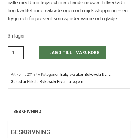
nalle med brun tröja och matchande mössa. Tillverkad i
hög kvalitet med säkrade ögon och mjuk stoppning – en
trygg och fin present som sprider värme och glädje.
3 i lager
LÄGG TILL I VARUKORG
Artikelnr:
23154A
Kategorier:
Babyleksaker
,
Bukowski Nallar
,
Gosedjur
Etikett:
Bukowski River nallebjörn
BESKRIVNING
BESKRIVNING