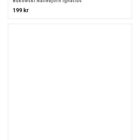
Bukowski Nallebjörn Ignatius
199
kr