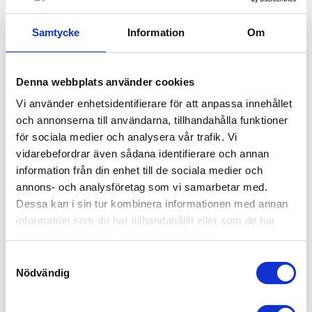
Samtycke
Information
Om
Bukowski Kanin Lillibet
Denna webbplats använder cookies
299
kr
Vi använder enhetsidentifierare för att anpassa innehållet
och annonserna till användarna, tillhandahålla funktioner
för sociala medier och analysera vår trafik. Vi
vidarebefordrar även sådana identifierare och annan
information från din enhet till de sociala medier och
annons- och analysföretag som vi samarbetar med.
Dessa kan i sin tur kombinera informationen med annan
information som du har tillhandahållit eller som de har
samlat in när du har använt deras tjänster.
Samtyckesval
Nödvändig