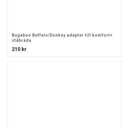
Bugaboo Buffalo/Donkey adapter till komfort+
ståbräda
210
kr