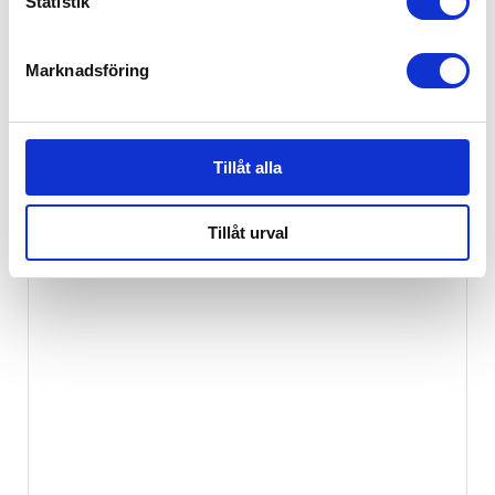
Statistik
Ej i lager
Marknadsföring
Tillåt alla
Tillåt urval