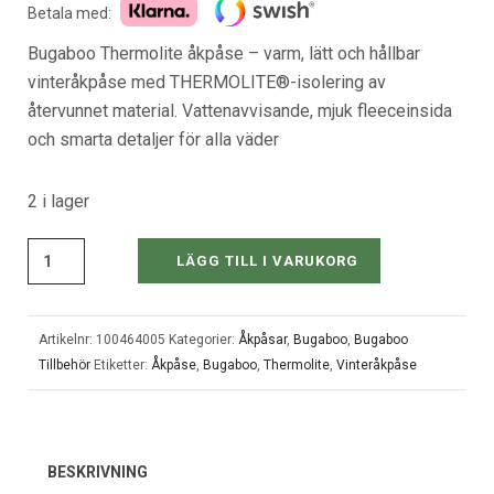
priset
priset
Betala med:
var:
är:
Bugaboo Thermolite åkpåse – varm, lätt och hållbar
2,399 kr.
1,899 kr.
vinteråkpåse med THERMOLITE®-isolering av
återvunnet material. Vattenavvisande, mjuk fleeceinsida
och smarta detaljer för alla väder
2 i lager
LÄGG TILL I VARUKORG
Artikelnr:
100464005
Kategorier:
Åkpåsar
,
Bugaboo
,
Bugaboo
Tillbehör
Etiketter:
Åkpåse
,
Bugaboo
,
Thermolite
,
Vinteråkpåse
BESKRIVNING