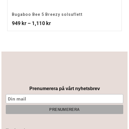
Bugaboo Bee 5 Breezy solsuflett
Prisintervall:
949
kr
–
1,110
kr
949 kr
till
1,110 kr
Prenumerera på vårt nyhetsbrev