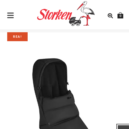
0
REA!