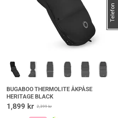
Telefon
BUGABOO THERMOLITE ÅKPÅSE
HERITAGE BLACK
1,899
kr
Det
Det
2,399
kr
ursprungliga
nuvarande