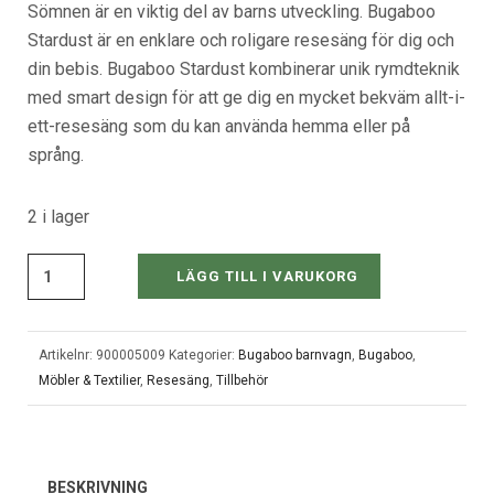
Sömnen är en viktig del av barns utveckling. Bugaboo
Stardust är en enklare och roligare resesäng för dig och
din bebis. Bugaboo Stardust kombinerar unik rymdteknik
med smart design för att ge dig en mycket bekväm allt-i-
ett-resesäng som du kan använda hemma eller på
språng.
2 i lager
LÄGG TILL I VARUKORG
Artikelnr:
900005009
Kategorier:
Bugaboo barnvagn
,
Bugaboo
,
Möbler & Textilier
,
Resesäng
,
Tillbehör
BESKRIVNING