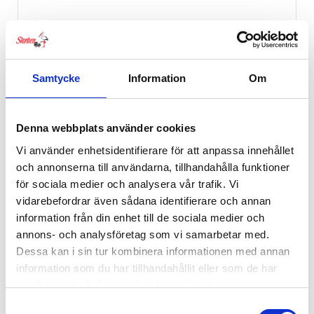
Samtycke
Information
Om
Denna webbplats använder cookies
Stokke® Tripp Trapp Bricka White
Vi använder enhetsidentifierare för att anpassa innehållet
699
kr
och annonserna till användarna, tillhandahålla funktioner
för sociala medier och analysera vår trafik. Vi
vidarebefordrar även sådana identifierare och annan
Rea
information från din enhet till de sociala medier och
annons- och analysföretag som vi samarbetar med.
Dessa kan i sin tur kombinera informationen med annan
information som du har tillhandahållit eller som de har
samlat in när du har använt deras tjänster.
Samtyckesval