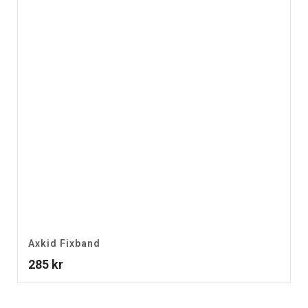
Axkid Fixband
285
kr