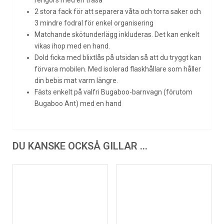
rengörs med en trasa
2 stora fack för att separera våta och torra saker och
3 mindre fodral för enkel organisering
Matchande skötunderlägg inkluderas. Det kan enkelt
vikas ihop med en hand.
Dold ficka med blixtlås på utsidan så att du tryggt kan
förvara mobilen. Med isolerad flaskhållare som håller
din bebis mat varm längre.
Fästs enkelt på valfri
Bugaboo-barnvagn
(förutom
Bugaboo Ant) med en hand
DU KANSKE OCKSÅ GILLAR …