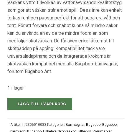
Väskans yttre tillverkas av vattenavvisande kvalitetstyg
som gör att väskan står emot spill. Dess inre kan enkelt
torkas rent och passar perfekt för att separera vått och
torrt. För att förvara och snabbt kunna nå mindre saker
kan du använda en av de tre mindre fodralen som
medföljer skötväskan. Du får även enkel åtkomst till
skötbädden på språng. Kompatibilitet: tack vare
universaladaptrarna och de integrerade krokarna är
skötväskan kompatibel med alla Bugaboo-barnvagnar,
förutom Bugaboo Ant.
1 i lager
LÄGG TILL I VARUKORG
Artikelnr:
2306010083
Kategorier:
Barnvagnar
,
Bugaboo
,
Bugaboo
barnvagn
,
Bugaboo Tillbehör
,
Skötväskor
,
Tillbehör
,
Varumärken