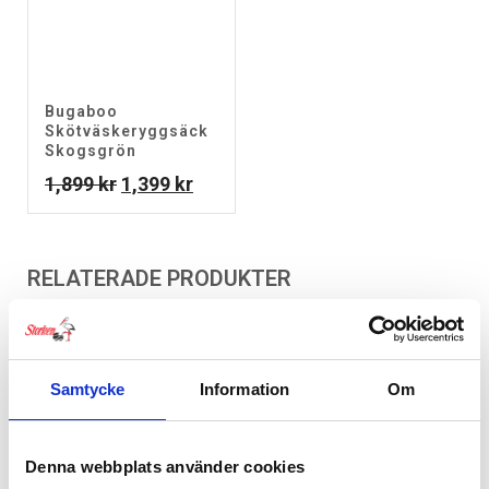
Bugaboo
Skötväskeryggsäck
Skogsgrön
Det
Det
1,899
kr
1,399
kr
ursprungliga
nuvarande
priset
priset
var:
är:
RELATERADE PRODUKTER
1,899 kr.
1,399 kr.
Samtycke
Information
Om
Denna webbplats använder cookies