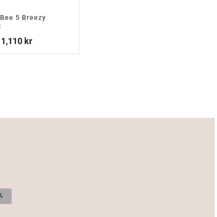
Bee 5 Breezy
t
Prisintervall:
1,110
kr
949 kr
till
1,110 kr