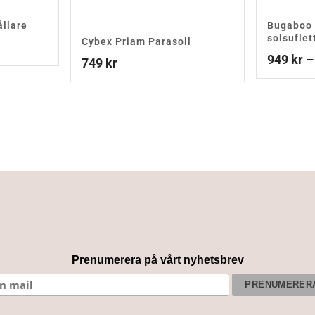
llare
Bugaboo 
solsuflet
Cybex Priam Parasoll
949
kr
–
749
kr
Prenumerera på vårt nyhetsbrev