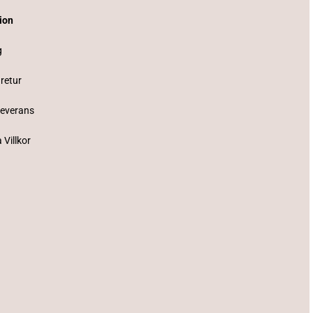
tion
g
 retur
Leverans
 Villkor