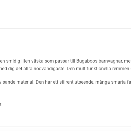
n smidig liten väska som passar till
Bugaboos barnvagnar
, me
a med dig det allra nödvändigaste. Den multifunktionella remmen 
enavvisande material. Den har ett stilrent utseende, många smart
t