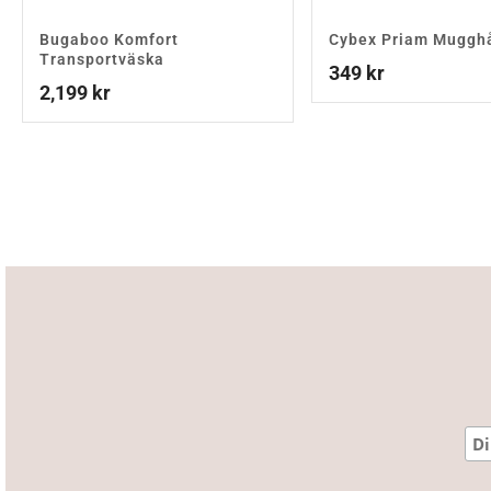
Bugaboo Komfort
Cybex Priam Mugghå
Transportväska
349
kr
2,199
kr