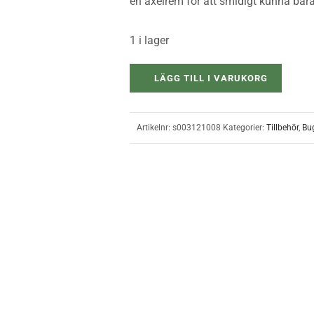
en axelrem för att smidigt kunna bär
1 i lager
LÄGG TILL I VARUKORG
Artikelnr:
s003121008
Kategorier:
Tillbehör
,
Bu