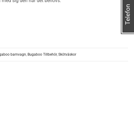
a med sig den när det behövs.
Telefon
gaboo barnvagn
,
Bugaboo Tillbehör
,
Skötväskor