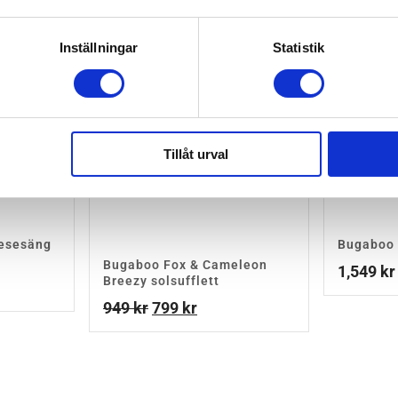
Inställningar
Statistik
Tillåt urval
Resesäng
Bugaboo 
Bugaboo Fox & Cameleon
1,549
kr
Breezy solsufflett
Det
Det
949
kr
799
kr
ursprungliga
nuvarande
priset
priset
var:
är:
949 kr.
799 kr.