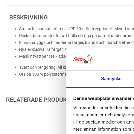
BESKRIVNING
Stor utfällbar sufflett med UPF 50+ för exceptionellt skydd mot
Peek-a-boo-fönster för att hålla ett öga på barnet under pro
Finns i snygga och moderna färger, blanda och matcha efter 
Nya exklusiva lila färgen Astro, för ett ännu lyxigare utseende.
Maskintvättbar (se klädselns tvätt-och skötselråd)
Tvätt och rengöring: All klädsel kan tvättas i tvättmaskin vid 3
Utsida 100 % polyesterInsida 100 % polyester
Samtycke
Denna webbplats använder 
RELATERADE PRODUKTER
Vi använder enhetsidentifierar
sociala medier och analysera 
till de sociala medier och a
med annan information som du 