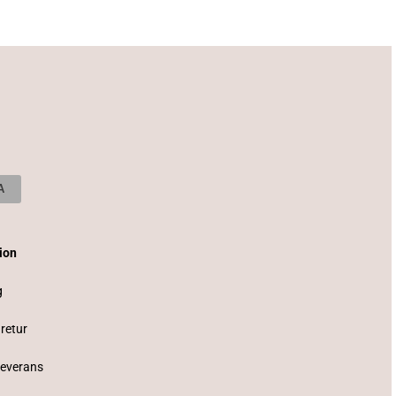
tion
g
 retur
Leverans