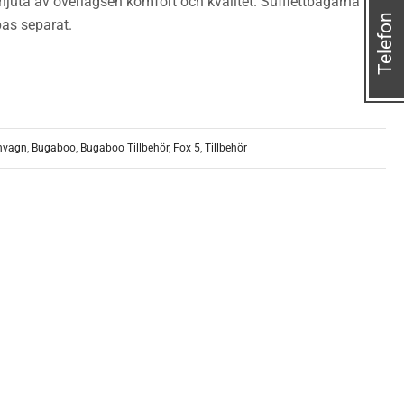
njuta av överlägsen komfort och kvalitet. Sufflettbågarna
Telefon
as separat.
nvagn
,
Bugaboo
,
Bugaboo Tillbehör
,
Fox 5
,
Tillbehör