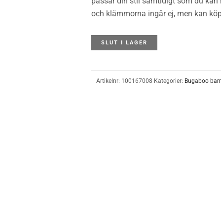
passar din stil samtidigt som du kan 
och klämmorna ingår ej, men kan köp
SLUT I LAGER
Artikelnr:
100167008
Kategorier:
Bugaboo bar