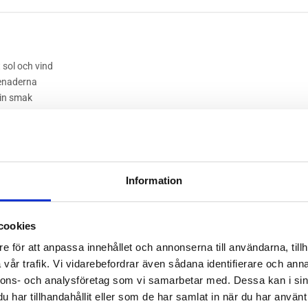
 sol och vind
menaderna
din smak
0 °C. Kontrollera alltid tvättmärkningen för exakta tvättråd.
Information
cookies
e för att anpassa innehållet och annonserna till användarna, tillh
Rea
vår trafik. Vi vidarebefordrar även sådana identifierare och anna
nnons- och analysföretag som vi samarbetar med. Dessa kan i sin
har tillhandahållit eller som de har samlat in när du har använt 