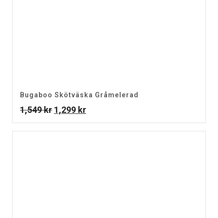
Bugaboo Skötväska Gråmelerad
Det
Det
1,549
kr
1,299
kr
ursprungliga
nuvarande
priset
priset
var:
är:
1,549 kr.
1,299 kr.