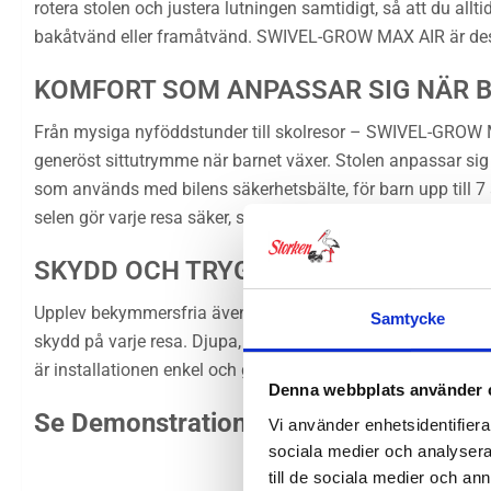
rotera stolen och justera lutningen samtidigt, så att du allti
bakåtvänd eller framåtvänd. SWIVEL-GROW MAX AIR är desi
KOMFORT SOM ANPASSAR SIG NÄR 
Från mysiga nyföddstunder till skolresor – SWIVEL-GROW M
generöst sittutrymme när barnet växer. Stolen anpassar sig e
som används med bilens säkerhetsbälte, för barn upp till 7
selen gör varje resa säker, smidig och bekväm. En stol – år 
SKYDD OCH TRYGGHET FÖR ENKLA 
Upplev bekymmersfria äventyr med SWIVEL-GROW MAX AIR. Ce
Samtycke
skydd på varje resa. Djupa, vadderade sidovingar skyddar v
är installationen enkel och ger trygghet redan från första
Denna webbplats använder 
Se Demonstrationsvideon om Britax Sw
Vi använder enhetsidentifierar
sociala medier och analysera 
till de sociala medier och a