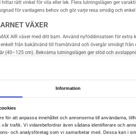
d hittar rätt vinkel för vila eller lek. Flera lutningslägen ger va
gnad för vardagens behov och gör varje resa smidig och enkel
BARNET VÄXER
AX AIR växer med ditt barn. Använd nyföddinsatsen för extra 
nkelt från bakåtvänd till framåtvänd och övergår smidigt från en 
 år (40–125 cm). Bekväma lutningslägen ger stöd och avslappnin
av äventyr.
RESOR
rtifierad enligt säkerhetsstandarden UN R129 möjliggör den b
Information
id sidokollision, medan det robusta stödbenet ger en säker och s
 dagen. Vart resan än går skyddar SWIVEL-GROW MAX AIR ditt bar
cookies
ivel-Grow Max Air Här!
e för att anpassa innehållet och annonserna till användarna, tillh
vår trafik. Vi vidarebefordrar även sådana identifierare och anna
nnons- och analysföretag som vi samarbetar med. Dessa kan i sin