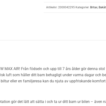
Artikelnr:
2000042295
Kategorier:
Britax
,
Bakåt
 MAX AIR! Från födseln och upp till 7 års ålder gör denna stol 
 frisk luft som håller ditt barn behagligt under varma dagar och b
rt biltur eller en familjeresa kan du njuta av uppfriskande ko
on gör det lätt att sätta i och ta ur ditt barn ur bilen – även