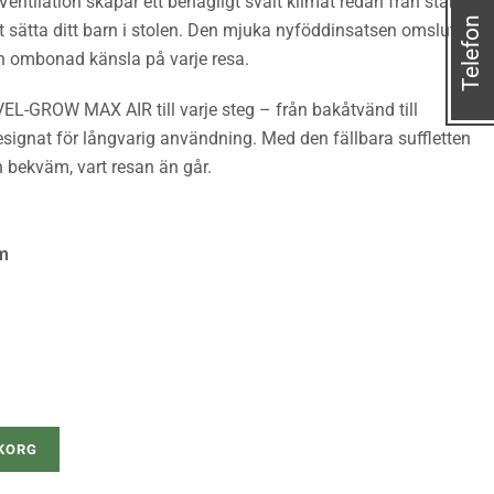
ntilation skapar ett behagligt svalt klimat redan från start,
Telefon
t sätta ditt barn i stolen. Den mjuka nyföddinsatsen omsluter
ch ombonad känsla på varje resa.
VEL-GROW MAX AIR till varje steg – från bakåtvänd till
esignat för långvarig användning. Med den fällbara suffletten
h bekväm, vart resan än går.
05 cm.
m
UKORG