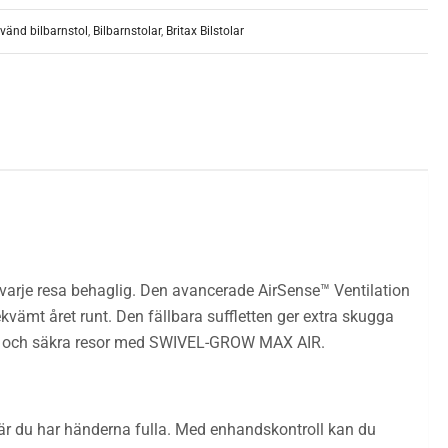
vänd bilbarnstol
,
Bilbarnstolar
,
Britax Bilstolar
varje resa behaglig. Den avancerade AirSense™ Ventilation
ekvämt året runt. Den fällbara suffletten ger extra skugga
mfort och säkra resor med SWIVEL-GROW MAX AIR.
 när du har händerna fulla. Med enhandskontroll kan du