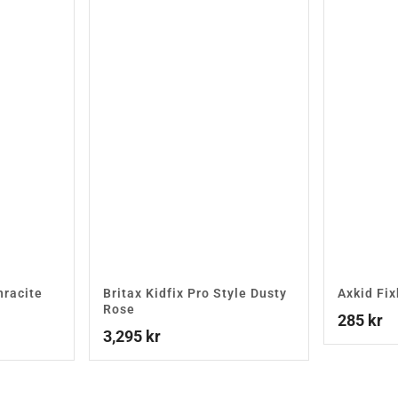
hracite
Britax Kidfix Pro Style Dusty
Axkid Fi
Rose
285
kr
3,295
kr