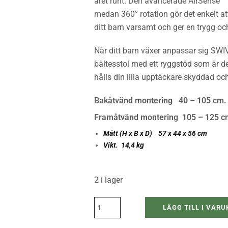
året runt. Den avancerade AirSense™ Ve
medan 360° rotation gör det enkelt at
ditt barn varsamt och ger en trygg o
När ditt barn växer anpassar sig SWI
bältesstol med ett ryggstöd som är d
hålls din lilla upptäckare skyddad oc
Bakåtvänd montering
40 – 1
Framåtvänd montering
105 – 125 c
Mått (H x B x D) 57 x 44 x 56 cm
Vikt. 14,4 kg
2 i lager
LÄGG TILL I VAR