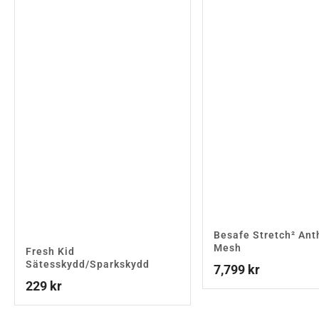
Besafe Stretch² Ant
Mesh
Fresh Kid
Sätesskydd/Sparkskydd
7,799
kr
229
kr