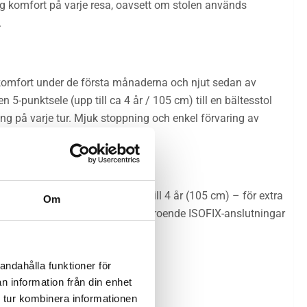
raktig komfort på varje resa, oavsett om stolen används
.
komfort under de första månaderna och njut sedan av
5-punktsele (upp till ca 4 år / 105 cm) till en bältesstol
g på varje tur. Mjuk stoppning och enkel förvaring av
akåtvänd användning – upp till 4 år (105 cm) – för extra
Om
tabil installation. Tack vare oberoende ISOFIX-anslutningar
n varje steg på vägen.
andahålla funktioner för
n information från din enhet
 tur kombinera informationen