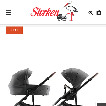
0
REA!