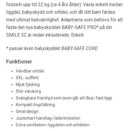
födseln upp till 22 kg (ca 4 års ålder). Växla enkelt mellan
liggdel, babyskydd och sittdel, och låt ditt barn färdas
med ultimat bekvämlighet. Adaptrarna som behövs för att
fästa det nya babyskyddet BABY-SAFE PRO* på din
SMILE 5Z är redan inkluderade. Enkelt.
* passar även babyskyddet BABY-SAFE CORE.
Funktioner
Vändbar sittdel
XXL- sufflett
Mjuk fjädring
Stor varukorg
Svängbara framhjul som även går att låsa i fast läge
Kompakt ihopfällning
Smal design
Justerbart handtag i läderimitation
Extra ventilation i liggdelen och sittdelen