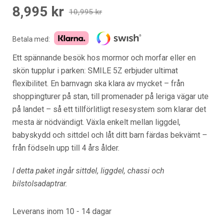
8,995
kr
Det
Det
10,995
kr
ursprungliga
nuvarande
priset
priset
Betala med:
var:
är:
Ett spännande besök hos mormor och morfar eller en
10,995 kr.
8,995 kr.
skön tupplur i parken: SMILE 5Z erbjuder ultimat
flexibilitet. En barnvagn ska klara av mycket – från
shoppingturer på stan, till promenader på leriga vägar ute
på landet – så ett tillförlitligt resesystem som klarar det
mesta är nödvändigt. Växla enkelt mellan liggdel,
babyskydd och sittdel och låt ditt barn färdas bekvämt –
från födseln upp till 4 års ålder.
I detta paket ingår sittdel, liggdel, chassi och
bilstolsadaptrar.
Leverans inom 10 - 14 dagar