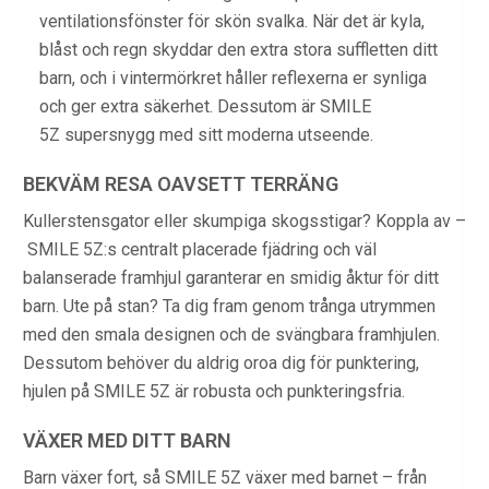
ventilationsfönster för skön svalka. När det är kyla,
blåst och regn skyddar den extra stora suffletten ditt
barn, och i vintermörkret håller reflexerna er synliga
och ger extra säkerhet. Dessutom är SMILE
5Z supersnygg med sitt moderna utseende.
BEKVÄM RESA OAVSETT TERRÄNG
Kullerstensgator eller skumpiga skogsstigar? Koppla av –
SMILE 5Z:s centralt placerade fjädring och väl
balanserade framhjul garanterar en smidig åktur för ditt
barn. Ute på stan? Ta dig fram genom trånga utrymmen
med den smala designen och de svängbara framhjulen.
Dessutom behöver du aldrig oroa dig för punktering,
hjulen på SMILE 5Z är robusta och punkteringsfria.
VÄXER MED DITT BARN
Barn växer fort, så SMILE 5Z växer med barnet – från