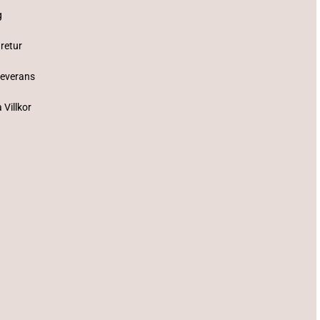
g
 retur
Leverans
 Villkor