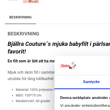
BESKRIVNING
BESKRIVNING
Bjällra Couture´s mjuka babyfilt i pärl
favorit!
En filt som är lätt att ha med alla äventyr! Utmärkt att svep
Mjuk och skön filt i sammet, här i vackert ljusgrå mönstrad 
utvalda för lång hållbarhet och för den tidlösa premium loo
Samtycke
Material: 100% polyester Oeko-Tex® certifierat
Mått: 100*75 cm
Denna webbplats använder 
Maskintvätt: 40 grader
Vi använder enhetsidentifierar