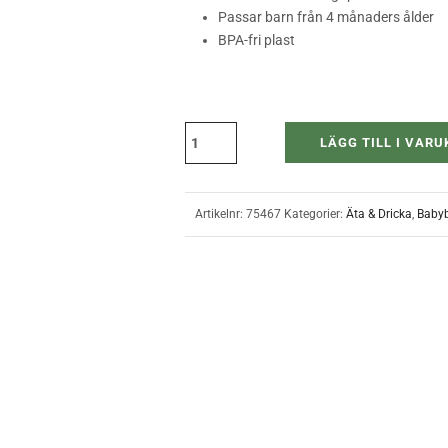
Passar barn från 4 månaders ålder
BPA-fri plast
LÄGG TILL I VAR
Artikelnr:
75467
Kategorier:
Äta & Dricka
,
Babyb