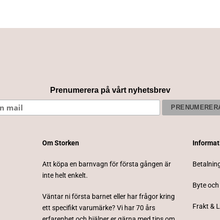
Prenumerera på vårt nyhetsbrev
Om Storken
Informa
Att köpa en barnvagn för första gången är
Betalnin
inte helt enkelt.
Byte och
Väntar ni första barnet eller har frågor kring
Frakt & 
ett specifikt varumärke? Vi har 70 års
erfarenhet och hjälper er gärna med tips om