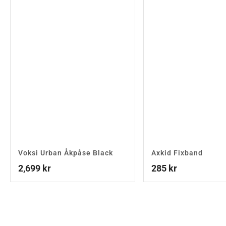
Voksi Urban Åkpåse Black
Axkid Fixband
2,699
kr
285
kr