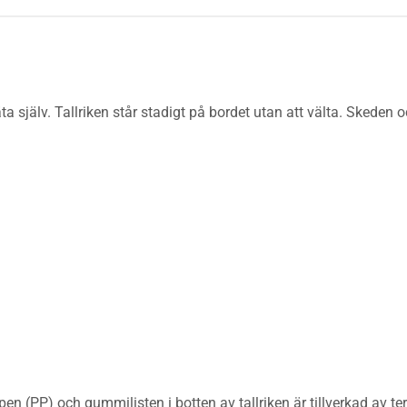
t äta själv. Tallriken står stadigt på bordet utan att välta. Sked
pen (PP) och gummilisten i botten av tallriken är tillverkad av te