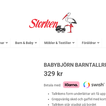
nar
Barn & Baby
Möbler & Textilier
Föräldrar
BABYBJÖRN BARNTALLRIK
329
kr
Betala med:
Tallrikens form underlättar att få up
Greppvänlig sked och gaffel med kort
Tallriken står stadigt på bordet