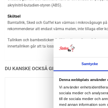
akrylnitril-butadien-styren (ABS).
Skötsel
Barntallrik, Sked och Gaffel kan värmas i mikrovågsugn på
rekommenderar att endast värma maten, inte tillaga eller ko
Tallriken och barnbesticken är lätta att rengöra och kan ma
innertallriken går att ta loss.
Samtycke
DU KANSKE OCKSÅ GILLAR …
Denna webbplats använder 
Vi använder enhetsidentifierar
sociala medier och analysera 
till de sociala medier och a
med annan information som du 