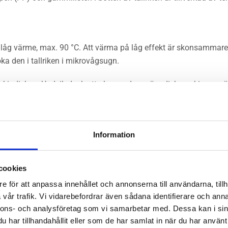
 låg värme, max. 90 °C. Att värma på låg effekt är skonsammare
ka den i tallriken i mikrovågsugn.
skindiskas. Undvik dock att placera dem nära diskmaskinens värm
Information
cookies
e för att anpassa innehållet och annonserna till användarna, tillh
vår trafik. Vi vidarebefordrar även sådana identifierare och anna
nnons- och analysföretag som vi samarbetar med. Dessa kan i sin
har tillhandahållit eller som de har samlat in när du har använt 