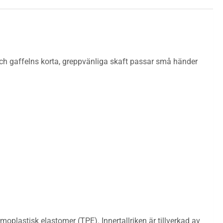
en och gaffelns korta, greppvänliga skaft passar små händer
rmoplastisk elastomer (TPE). Innertallriken är tillverkad av