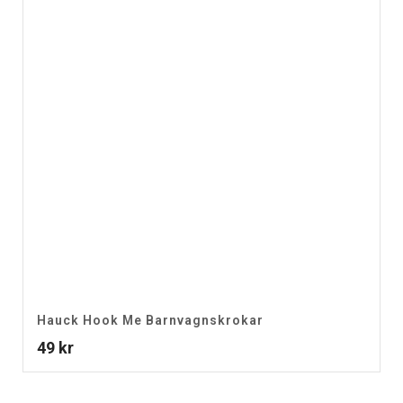
Hauck Hook Me Barnvagnskrokar
49
kr