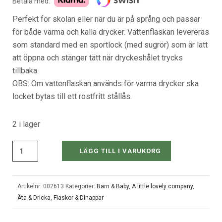
Betala med:
Perfekt för skolan eller när du är på språng och passar
för både varma och kalla drycker. Vattenflaskan levereras
som standard med en sportlock (med sugrör) som är lätt
att öppna och stänger tätt när dryckeshålet trycks
tillbaka.
OBS: Om vattenflaskan används för varma drycker ska
locket bytas till ett rostfritt stållås.
2 i lager
LÄGG TILL I VARUKORG
Artikelnr:
002613
Kategorier:
Barn & Baby
,
A little lovely company
,
Äta & Dricka
,
Flaskor & Dinappar