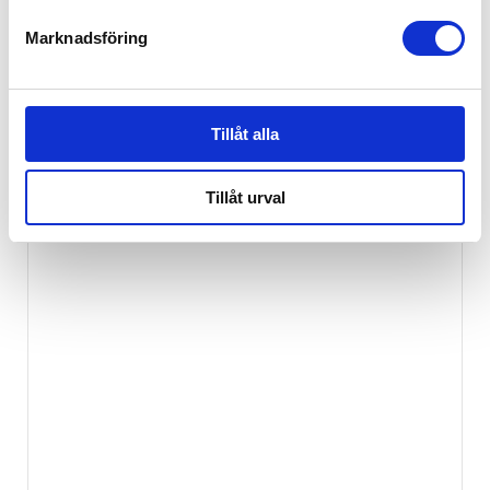
Marknadsföring
Stokke® Flexi Bath® Newborn Support 3
199
kr
Tillåt alla
Tillåt urval