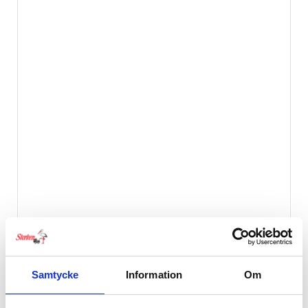
Rätt Start Matningsked 2pack Mumin Grå
79
kr
Samtycke
Information
Om