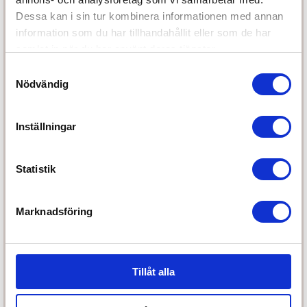
Dessa kan i sin tur kombinera informationen med annan
Kundservice
information som du har tillhandahållit eller som de har
samlat in när du har använt deras tjänster.
Telefon:
031-311 12 00
Samtyckesval
E-post:
info@storken.com
Nödvändig
Vi svarar på ditt mail så fort vi kan
Inställningar
Öppettider:
Vardagar 10-18
Lördagar 10-15
Statistik
Söndagar stängt
Marknadsföring
Partners
Tillåt alla