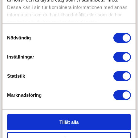
Dessa kan i sin tur kombinera informationen med annan
Kundservice
information som du har tillhandahållit eller som de har
samlat in när du har använt deras tjänster.
Telefon:
031-311 12 00
Samtyckesval
E-post:
info@storken.com
Nödvändig
Vi svarar på ditt mail så fort vi kan
Inställningar
Öppettider:
Vardagar 10-18
Lördagar 10-15
Statistik
Söndagar stängt
Marknadsföring
Partners
Tillåt alla