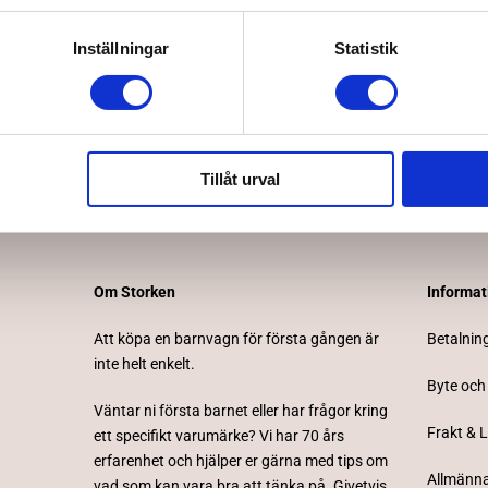
Inställningar
Statistik
Prenumerera på vårt nyhetsbrev
Tillåt urval
Om Storken
Informa
Att köpa en barnvagn för första gången är
Betalnin
inte helt enkelt.
Byte och
Väntar ni första barnet eller har frågor kring
Frakt & 
ett specifikt varumärke? Vi har 70 års
erfarenhet och hjälper er gärna med tips om
Allmänna
vad som kan vara bra att tänka på. Givetvis