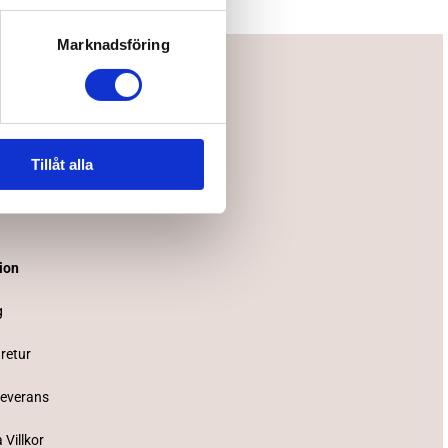
Marknadsföring
Tillåt alla
tion
g
 retur
Leverans
 Villkor