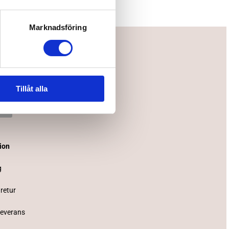
Marknadsföring
Tillåt alla
tion
g
 retur
Leverans